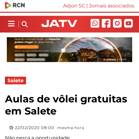
Adjori SC
|
Jornais associados
Salete
Aulas de vôlei gratuitas
em Salete
22/02/2020 08:00
mesma hora
Não perca a oportunidade