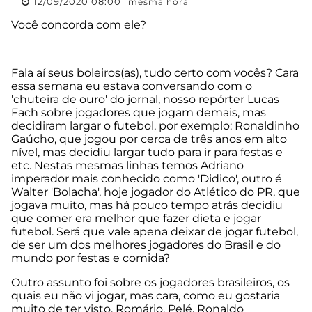
12/09/2020 08:00
mesma hora
Você concorda com ele?
Fala aí seus boleiros(as), tudo certo com vocês? Cara
essa semana eu estava conversando com o
'chuteira de ouro' do jornal, nosso repórter Lucas
Fach sobre jogadores que jogam demais, mas
decidiram largar o futebol, por exemplo: Ronaldinho
Gaúcho, que jogou por cerca de três anos em alto
nível, mas decidiu largar tudo para ir para festas e
etc. Nestas mesmas linhas temos Adriano
imperador mais conhecido como 'Didico', outro é
Walter 'Bolacha', hoje jogador do Atlético do PR, que
jogava muito, mas há pouco tempo atrás decidiu
que comer era melhor que fazer dieta e jogar
futebol. Será que vale apena deixar de jogar futebol,
de ser um dos melhores jogadores do Brasil e do
mundo por festas e comida?
Outro assunto foi sobre os jogadores brasileiros, os
quais eu não vi jogar, mas cara, como eu gostaria
muito de ter visto. Romário, Pelé, Ronaldo