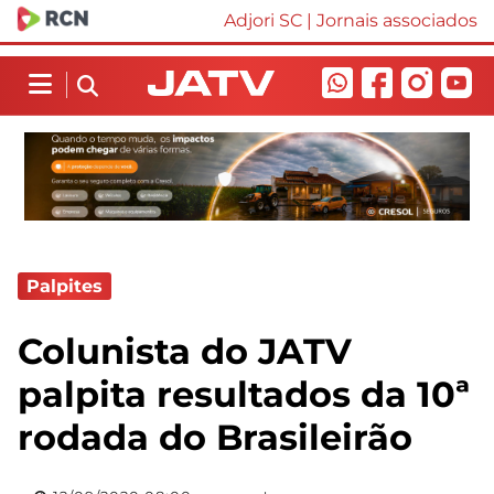
Adjori SC
|
Jornais associados
Palpites
Colunista do JATV
palpita resultados da 10ª
rodada do Brasileirão