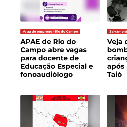
Vaga de emprego - Rio do Campo
Salvament
APAE de Rio do
Veja 
Campo abre vagas
bomb
para docente de
crian
Educação Especial e
após
fonoaudiólogo
Taió