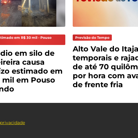
stimado em R$ 30 mil - Pouso
Previsão do Tempo
Alto Vale do Itaja
dio em silo de
temporais e raja
reira causa
de até 70 quilôm
ízo estimado em
por hora com av
 mil em Pouso
de frente fria
ndo
 privacidade