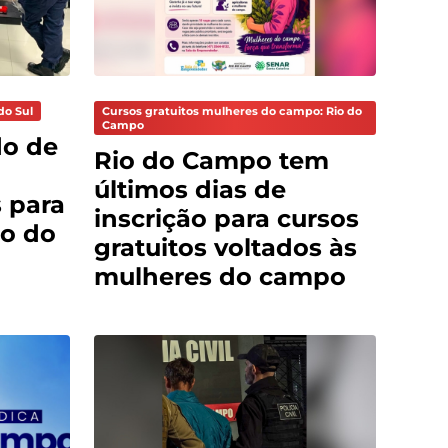
do Sul
Cursos gratuitos mulheres do campo: Rio do
Campo
do de
Rio do Campo tem
últimos dias de
 para
inscrição para cursos
o do
gratuitos voltados às
mulheres do campo