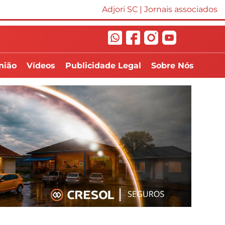
Adjori SC
|
Jornais associados
nião
Vídeos
Publicidade Legal
Sobre Nós