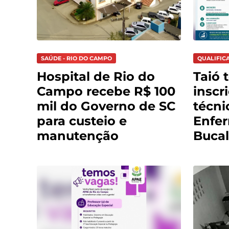
SAÚDE - RIO DO CAMPO
QUALIFIC
Hospital de Rio do
Taió 
Campo recebe R$ 100
inscr
mil do Governo de SC
técni
para custeio e
Enfe
manutenção
Bucal