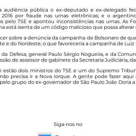
a audiência pública o ex-deputado e ex-delegado fed
m 2016 por fraude nas urnas eletrônicas; e o argenti
 pelo TSE e apontou inconsistências nas urnas. As F
na está isenta de um código malicioso que possa alterar
er sobre a denúncia da campanha de Bolsonaro de que m
e e do Nordeste, o que favoreceria a campanha de Luiz In
 da Defesa, general Paulo Sérgio Nogueira, e da Comuni
 de assessor de gabinete da Secretaria Judiciária, da S
estão dois ministros do TSE e um do Supremo Tribunal 
não precisa ir a Nova Iorque. A gente pode fazer aqui
pelo grupo do ex-governador de São Paulo João Doria a 
Siga-nos no