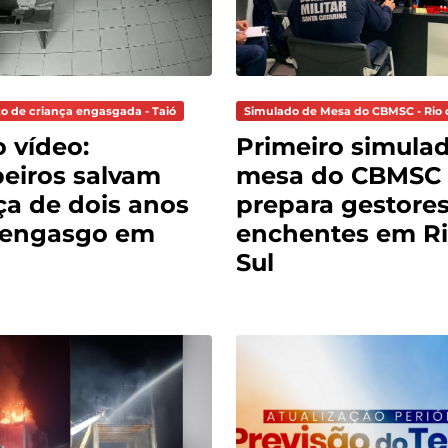
o de criança engasgada - Taió
Simulado de Mesa do CBMSC - Rio 
o vídeo:
Primeiro simula
eiros salvam
mesa do CBMSC
ça de dois anos
prepara gestores
 engasgo em
enchentes em Ri
Sul