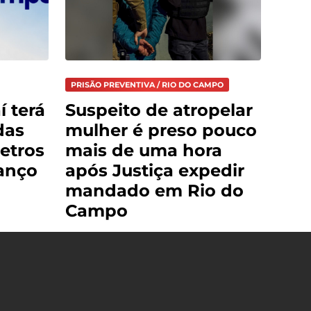
PRISÃO PREVENTIVA / RIO DO CAMPO
í terá
Suspeito de atropelar
das
mulher é preso pouco
etros
mais de uma hora
anço
após Justiça expedir
mandado em Rio do
Campo