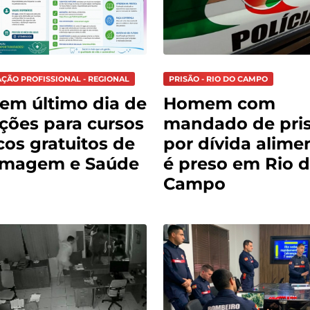
AÇÃO PROFISSIONAL - REGIONAL
PRISÃO - RIO DO CAMPO
tem último dia de
Homem com
ições para cursos
mandado de pri
cos gratuitos de
por dívida alimen
rmagem e Saúde
é preso em Rio 
Campo