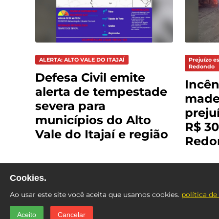
ALERTA: ALTO VALE DO ITAJAÍ
Prejuízo e
Redondo
Defesa Civil emite
Incên
alerta de tempestade
madei
severa para
preju
municípios do Alto
R$ 30
Vale do Itajaí e região
Redo
Cookies.
Ao usar este site você aceita que usamos cookies.
política de
Aceito
Cancelar